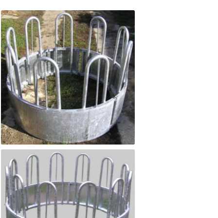
Győri-Bene szarvasmarha hengerbála etető 9.0