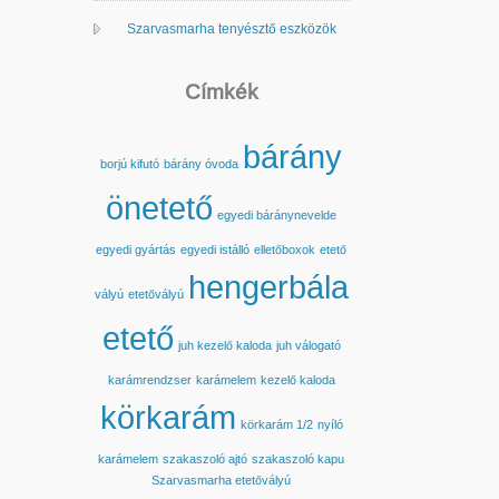
Szarvasmarha tenyésztő eszközök
Címkék
bárány
borjú kifutó
bárány óvoda
önetető
egyedi báránynevelde
egyedi gyártás
egyedi istálló
elletőboxok
etető
hengerbála
vályú
etetővályú
etető
juh kezelő kaloda
juh válogató
karámrendzser
karámelem
kezelő kaloda
körkarám
körkarám 1/2
nyíló
karámelem
szakaszoló ajtó
szakaszoló kapu
Szarvasmarha etetővályú