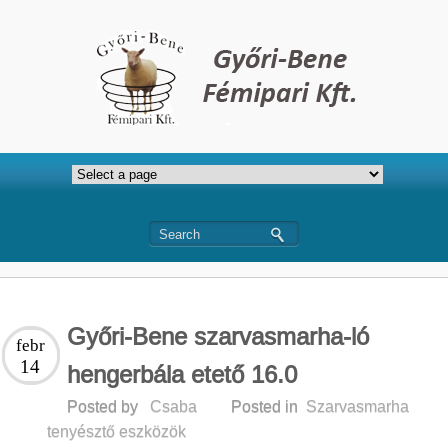
Győri-Bene szarvasmarha-ló
febr
14
hengerbála etető 16.0
Posted by
Csaba
Posted in
Szarvasmarha
tenyésztő eszközök