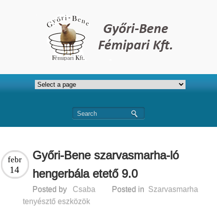
Győri-Bene szarvasmarha-ló
febr
14
hengerbála etető 9.0
Posted by
Csaba
Posted in
Szarvasmarha
tenyésztő eszközök