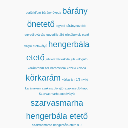
bárány
borjú kifutó
bárány óvoda
önetető
egyedi báránynevelde
egyedi gyártás
egyedi istálló
elletőboxok
etető
hengerbála
vályú
etetővályú
etető
juh kezelő kaloda
juh válogató
karámrendzser
karámelem
kezelő kaloda
körkarám
körkarám 1/2
nyíló
karámelem
szakaszoló ajtó
szakaszoló kapu
Szarvasmarha etetővályú
szarvasmarha
hengerbála etető
szarvasmarha hengerbála etető 9.0