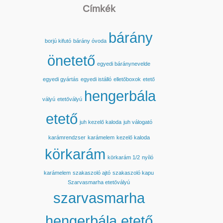
Címkék
bárány
borjú kifutó
bárány óvoda
önetető
egyedi báránynevelde
egyedi gyártás
egyedi istálló
elletőboxok
etető
hengerbála
vályú
etetővályú
etető
juh kezelő kaloda
juh válogató
karámrendzser
karámelem
kezelő kaloda
körkarám
körkarám 1/2
nyíló
karámelem
szakaszoló ajtó
szakaszoló kapu
Szarvasmarha etetővályú
szarvasmarha
hengerbála etető