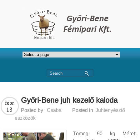
Győri-Bene juh kezelő kaloda
febr
13
Posted by
Csaba
Posted in
Juhtenyésztő
eszközök
Tömeg: 90 kg Méret: