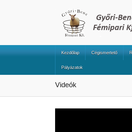
Kezdőlap
Cégismertető
R
Pályázatok
Videók