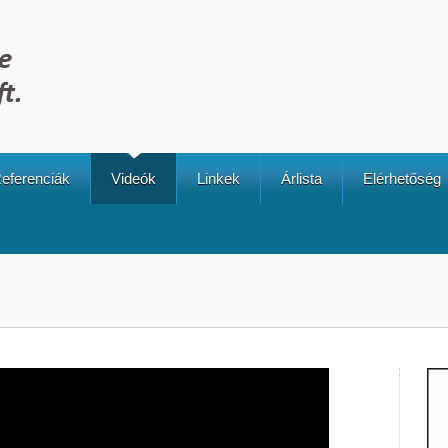
eferenciák
Videók
Linkek
Árlista
Elérhetőség