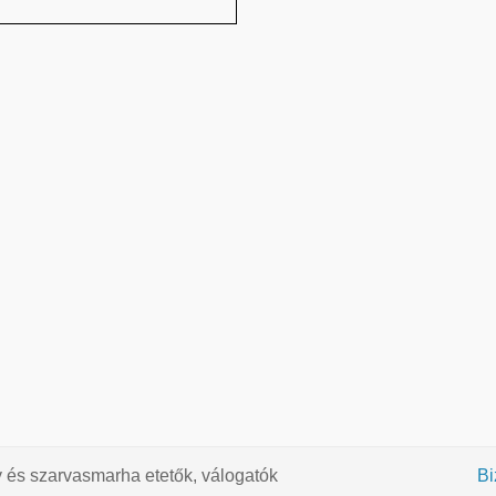
y és szarvasmarha etetők, válogatók
B