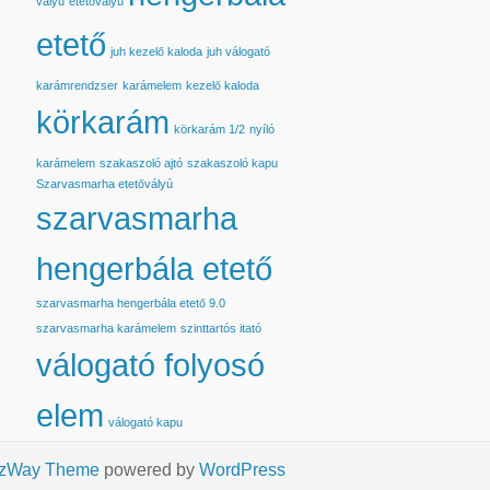
vályú
etetővályú
etető
juh kezelő kaloda
juh válogató
karámrendzser
karámelem
kezelő kaloda
körkarám
körkarám 1/2
nyíló
karámelem
szakaszoló ajtó
szakaszoló kapu
Szarvasmarha etetővályú
szarvasmarha
hengerbála etető
szarvasmarha hengerbála etető 9.0
szarvasmarha karámelem
szinttartós itató
válogató folyosó
elem
válogató kapu
izWay Theme
powered by
WordPress