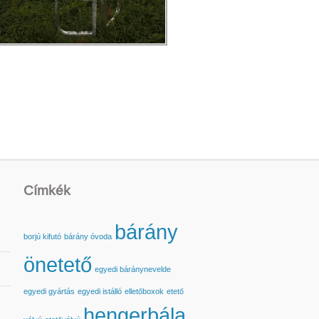
Címkék
bárány
borjú kifutó
bárány óvoda
önetető
egyedi báránynevelde
egyedi gyártás
egyedi istálló
elletőboxok
etető
hengerbála