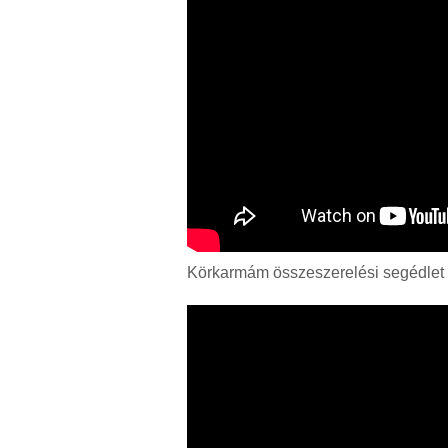
Körkarmám összeszerelési segédlet