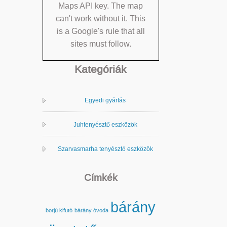
Maps API key. The map
can't work without it. This
is a Google's rule that all
sites must follow.
Kategóriák
Egyedi gyártás
Juhtenyésztő eszközök
Szarvasmarha tenyésztő eszközök
Címkék
bárány
borjú kifutó
bárány óvoda