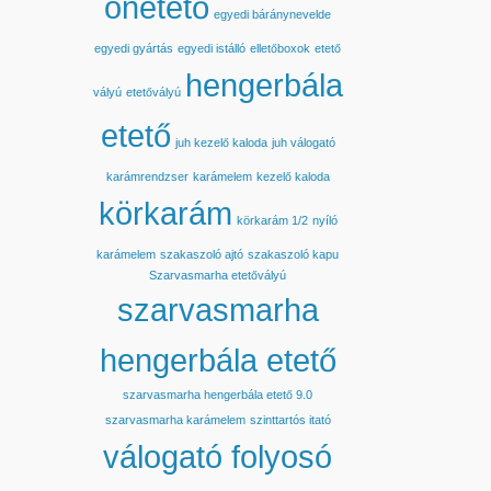
önetető
egyedi báránynevelde
egyedi gyártás
egyedi istálló
elletőboxok
etető
hengerbála
vályú
etetővályú
etető
juh kezelő kaloda
juh válogató
karámrendzser
karámelem
kezelő kaloda
körkarám
körkarám 1/2
nyíló
karámelem
szakaszoló ajtó
szakaszoló kapu
Szarvasmarha etetővályú
szarvasmarha
hengerbála etető
szarvasmarha hengerbála etető 9.0
szarvasmarha karámelem
szinttartós itató
válogató folyosó