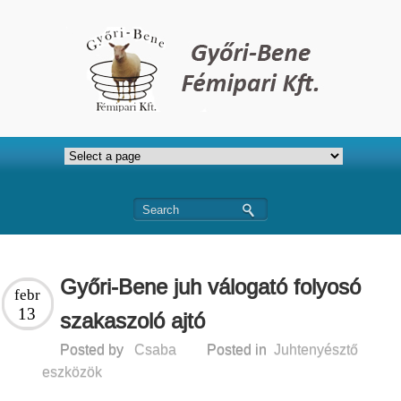
Győri-Bene juh válogató folyosó
febr
13
szakaszoló ajtó
Posted by
Csaba
Posted in
Juhtenyésztő
eszközök