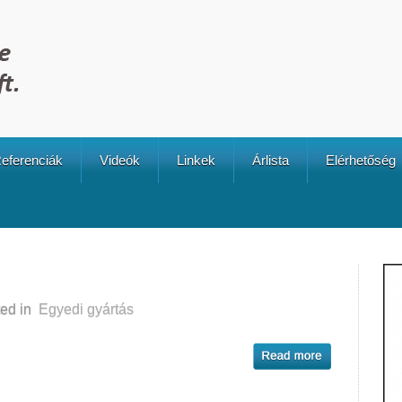
eferenciák
Videók
Linkek
Árlista
Elérhetőség
ed in
Egyedi gyártás