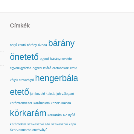
Címkék
bárány
borjú kifutó
bárány óvoda
önetető
egyedi báránynevelde
egyedi gyártás
egyedi istálló
elletőboxok
etető
hengerbála
vályú
etetővályú
etető
juh kezelő kaloda
juh válogató
karámrendzser
karámelem
kezelő kaloda
körkarám
körkarám 1/2
nyíló
karámelem
szakaszoló ajtó
szakaszoló kapu
Szarvasmarha etetővályú