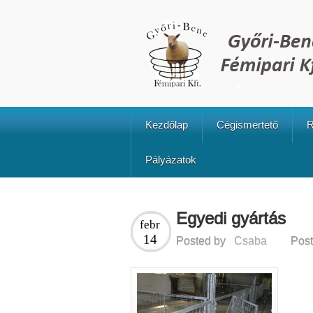
Kezdőlap
Cégismertető
R
Pályázatok
Egyedi gyártás
febr
14
Posted by
Csaba
Post